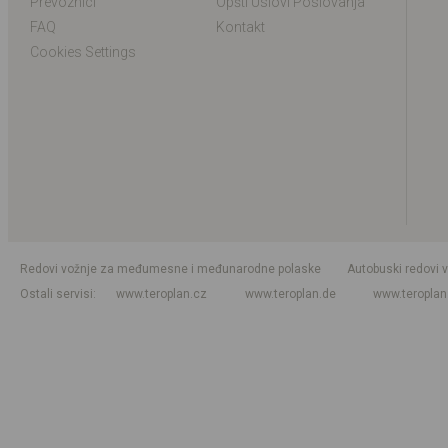
Prevoznici
Opšti Uslovi Poslovanja
FAQ
Kontakt
Cookies Settings
Redovi vožnje za međumesne i međunarodne polaske
Autobuski redovi 
Ostali servisi
www.teroplan.cz
www.teroplan.de
www.teropla