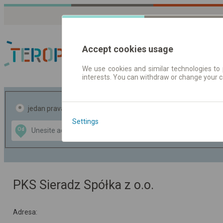
Accept cookies usage
We use cookies and similar technologies to 
interests. You can withdraw or change your 
Red vožnje | Karte
jedan pravac
povratak
Settings
Data CC-BY-SA
Od
Do
by
OpenStreetMap
GeoLite data by
te mapu
MaxMind
PKS Sieradz Spółka z o.o.
Adresa: