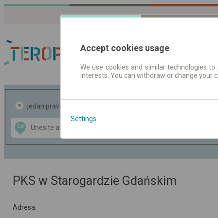
Accept cookies usage
We use cookies and similar technologies to 
interests. You can withdraw or change your 
Red vožnje | Karte
jedan pravac
povratak
Settings
Data CC-BY-SA
Od
Do
by
OpenStreetMap
GeoLite data by
te mapu
MaxMind
PKS w Starogardzie Gdańskim
Adresa: