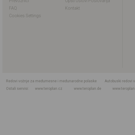
Prevoznici
Opšti Uslovi Poslovanja
FAQ
Kontakt
Cookies Settings
Redovi vožnje za međumesne i međunarodne polaske
Autobuski redovi 
Ostali servisi
www.teroplan.cz
www.teroplan.de
www.teropla