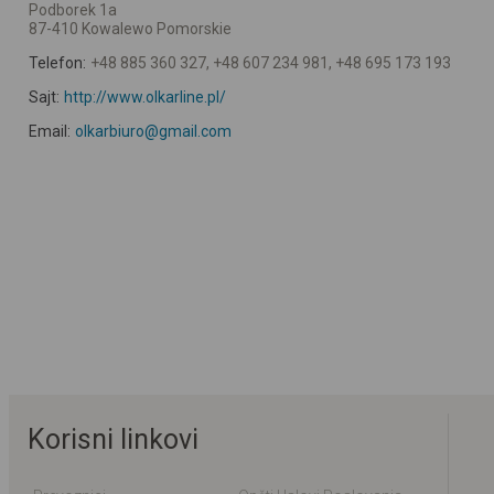
Podborek 1a
87-410 Kowalewo Pomorskie
Telefon:
+48 885 360 327, +48 607 234 981, +48 695 173 193
Sajt:
http://www.olkarline.pl/
Email:
olkarbiuro@gmail.com
Korisni linkovi