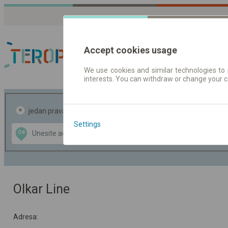
Accept cookies usage
We use cookies and similar technologies to 
interests. You can withdraw or change your 
Red vožnje | Karte
jedan pravac
povratak
Settings
Data CC-BY-SA
Od
Do
by
OpenStreetMap
GeoLite data by
te mapu
MaxMind
Olkar Line
Adresa: