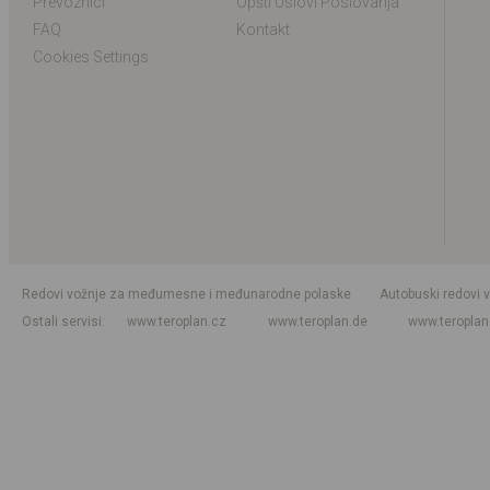
Prevoznici
Opšti Uslovi Poslovanja
FAQ
Kontakt
Cookies Settings
Redovi vožnje za međumesne i međunarodne polaske
Autobuski redovi 
Ostali servisi
www.teroplan.cz
www.teroplan.de
www.teropla