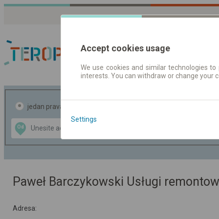
Accept cookies usage
We use cookies and similar technologies to 
interests. You can withdraw or change your 
Red vožnje | Karte
jedan pravac
povratak
Settings
Data CC-BY-SA
Od
Do
by
OpenStreetMap
GeoLite data by
te mapu
MaxMind
Paweł Barczykowski Usługi remontow
Adresa: