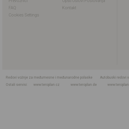
Prevoznici
Opšti Uslovi Poslovanja
FAQ
Kontakt
Cookies Settings
Redovi vožnje za međumesne i međunarodne polaske
Autobuski redovi 
Ostali servisi
www.teroplan.cz
www.teroplan.de
www.teropla