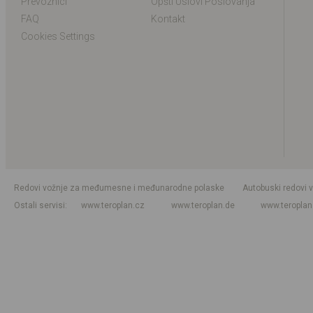
Prevoznici
Opšti Uslovi Poslovanja
FAQ
Kontakt
Cookies Settings
Redovi vožnje za međumesne i međunarodne polaske
Autobuski redovi 
Ostali servisi
www.teroplan.cz
www.teroplan.de
www.teropla