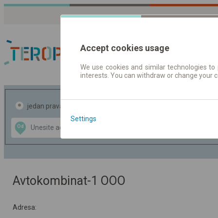
Accept cookies usage
We use cookies and similar technologies to 
interests. You can withdraw or change your 
Red vožnje | Karte
jedan pravac
povratak
Settings
Data CC-BY-SA
Od
Do
by
OpenStreetMap
GeoLite data by
te mapu
MaxMind
Avtokombinat-1 OOO
Adresa: