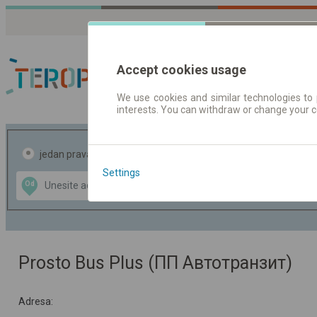
Accept cookies usage
We use cookies and similar technologies to 
interests. You can withdraw or change your 
Red vožnje | Karte
jedan pravac
povratak
Settings
Data CC-BY-SA
Od
Do
by
OpenStreetMap
GeoLite data by
te mapu
MaxMind
Prosto Bus Plus (ПП Автотранзит)
Adresa: