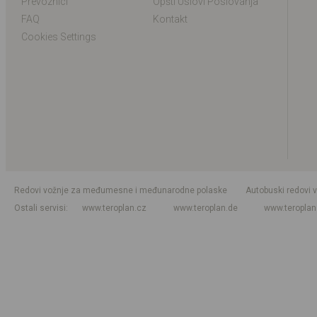
Prevoznici
Opšti Uslovi Poslovanja
FAQ
Kontakt
Cookies Settings
Redovi vožnje za međumesne i međunarodne polaske
Autobuski redovi 
Ostali servisi
www.teroplan.cz
www.teroplan.de
www.teropla