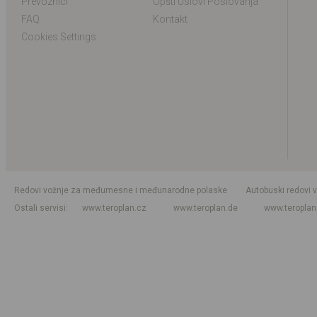
Prevoznici
Opšti Uslovi Poslovanja
FAQ
Kontakt
Cookies Settings
Redovi vožnje za međumesne i međunarodne polaske
Autobuski redovi 
Ostali servisi
www.teroplan.cz
www.teroplan.de
www.teropla