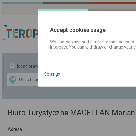
Accept cookies usage
We use cookies and similar technologies to 
interests. You can withdraw or change your 
Red vožnje | Karte
jedan pravac
povratak
Settings
Data CC-BY-SA
Od
Do
by
OpenStreetMap
GeoLite data by
te mapu
MaxMind
Biuro Turystyczne MAGELLAN Marian
Adresa: