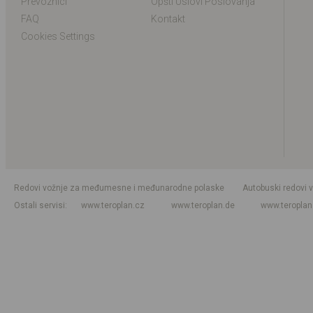
Prevoznici
Opšti Uslovi Poslovanja
FAQ
Kontakt
Cookies Settings
Redovi vožnje za međumesne i međunarodne polaske
Autobuski redovi 
Ostali servisi
www.teroplan.cz
www.teroplan.de
www.teropla