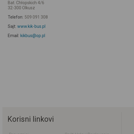
Bat. Chłopskich 4/6
32-300 Olkusz
Telefon:
509 091 308
Sajt:
www.kik-bus.pl
Email:
kikbus@op.pl
Korisni linkovi