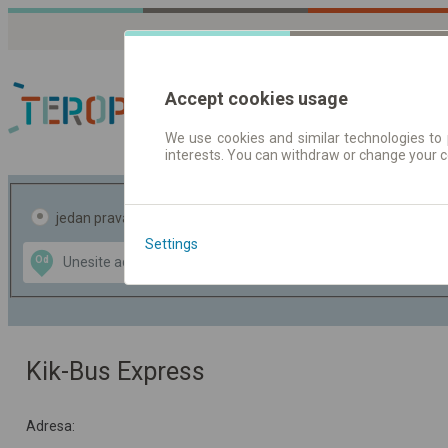
Accept cookies usage
We use cookies and similar technologies to 
interests. You can withdraw or change your 
Red vožnje | Karte
jedan pravac
povratak
Settings
Data CC-BY-SA
Od
Do
by
OpenStreetMap
GeoLite data by
te mapu
MaxMind
Kik-Bus Express
Adresa: