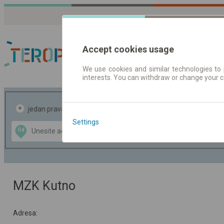
Accept cookies usage
We use cookies and similar technologies to 
interests. You can withdraw or change your 
Red vožnje | Karte
jedan pravac
povratak
Settings
Data CC-BY-SA
Od
Do
by
OpenStreetMap
GeoLite data by
te mapu
MaxMind
MZK Kutno
Adresa: