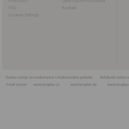
Prevoznici
Opšti Uslovi Poslovanja
FAQ
Kontakt
Cookies Settings
Redovi vožnje za međumesne i međunarodne polaske
Autobuski redovi 
Ostali servisi
www.teroplan.cz
www.teroplan.de
www.teropla